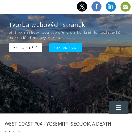
Tvorba webových stránek
Stránky i eshopy jsou vytvořeny dle konkrétních požadavků
na zkladě představy klienta.
VÍCE O SLUŽBĚ
KONTAKTOVAT
West Coast #04 - Yosemity, Sequoia a Death
Valley