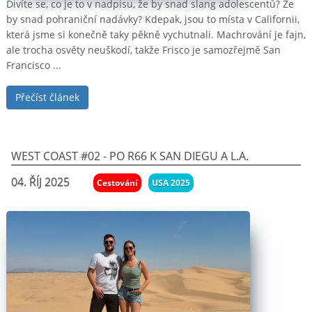
Divíte se, co je to v nadpisu, že by snad slang adolescentů? Že
by snad pohraniční nadávky? Kdepak, jsou to místa v Californii,
která jsme si konečně taky pěkně vychutnali. Machrování je fajn,
ale trocha osvěty neuškodí, takže Frisco je samozřejmě San
Francisco ...
Přečíst článek
West Coast #02 - Po R66 k San Diegu a L.A.
04. ŘÍJ 2025
Cestování
USA 2025