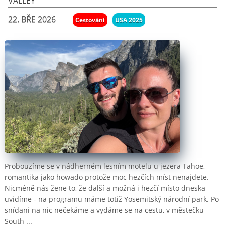
22. BŘE 2026
Cestování
USA 2025
Webové stránky
Kamerové systémy
Webhosting
Správa serverů
Probouzíme se v nádherném lesním motelu u jezera Tahoe,
romantika jako howado protože moc hezčích míst nenajdete.
Nicméně nás žene to, že další a možná i hezčí místo dneska
uvidíme - na programu máme totiž Yosemitský národní park. Po
snídani na nic nečekáme a vydáme se na cestu, v městečku
South ...