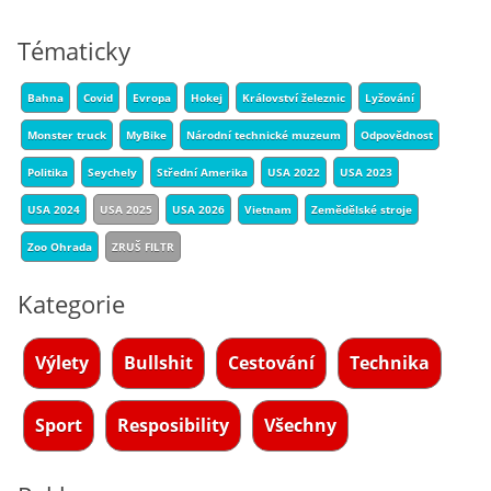
Tématicky
Bahna
Covid
Evropa
Hokej
Království železnic
Lyžování
Monster truck
MyBike
Národní technické muzeum
Odpovědnost
Politika
Seychely
Střední Amerika
USA 2022
USA 2023
USA 2024
USA 2025
USA 2026
Vietnam
Zemědělské stroje
Zoo Ohrada
ZRUŠ FILTR
Kategorie
Výlety
Bullshit
Cestování
Technika
Sport
Resposibility
Všechny