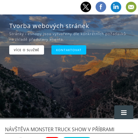
Tvorba webových stránek
Stránky i eshopy jsou vytvořeny dle konkrétních požadavků
na zkladě představy klienta.
VÍCE O SLUŽBĚ
KONTAKTOVAT
Návštěva Monster truck show v Příbrami