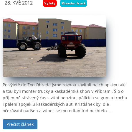
28. KVĚ 2012
Výlety
Monster truck
Webové stránky
Kamerové systémy
Webhosting
Správa serverů
Po výletě do Zoo Ohrada jsme rovnou zavítali na chlapskou akci
a tou byli monter trucky a kaskadérská show v Příbrami. Šlo o
příjemně strávený čas s vůní benzínu, pálících se gum a trochu
i pálení spojek u kaskadérských aut. Kristiánek byl dle
očekávání nadšen a vůbec se mu odtamtud nechtělo ...
Přečíst článek