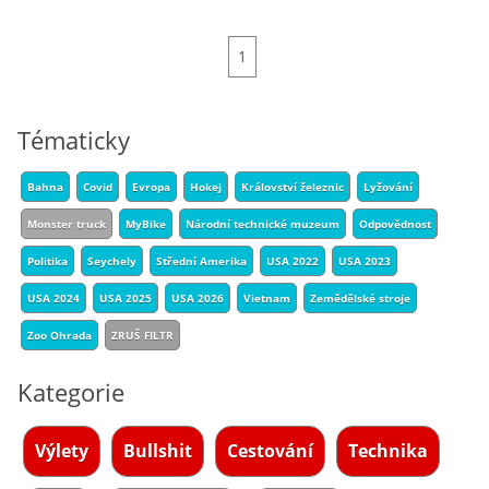
1
Tématicky
Bahna
Covid
Evropa
Hokej
Království železnic
Lyžování
Monster truck
MyBike
Národní technické muzeum
Odpovědnost
Politika
Seychely
Střední Amerika
USA 2022
USA 2023
USA 2024
USA 2025
USA 2026
Vietnam
Zemědělské stroje
Zoo Ohrada
ZRUŠ FILTR
Kategorie
Výlety
Bullshit
Cestování
Technika